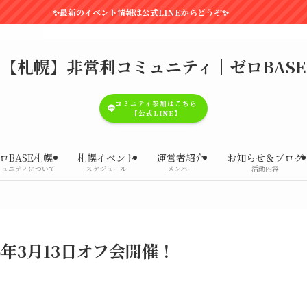
ント情報は公式LINEからどうぞ✨
【札幌】非営利コミュニティ｜ゼロBASE
コミニティ参加はこちら
【公式LINE】
ロBASE札幌
札幌イベント
運営者紹介
お知らせ＆ブログ
ミュニティについて
スケジュール
メンバー
活動内容
6年3月13日オフ会開催！