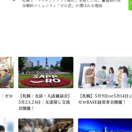
札幌で「マッチングアプリ疲れ」を感じたら。審査制の完
全無料コミュニティ「ゼロ恋」が選ばれる理由
日｜ゼロ
【札幌｜友活・人活雑談会】
【札幌】5月9日or5月14日
5月23,24日｜友達探し交流
ゼロBASE経営者会開催！
会開催！