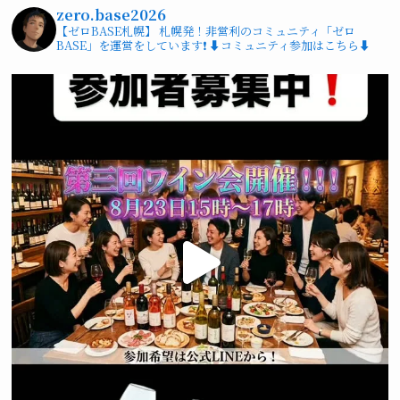
zero.base2026
【ゼロBASE札幌】
札幌発！非営利のコミュニティ「ゼロ
BASE」を運営をしています❗️
⬇️コミュニティ参加はこちら⬇️