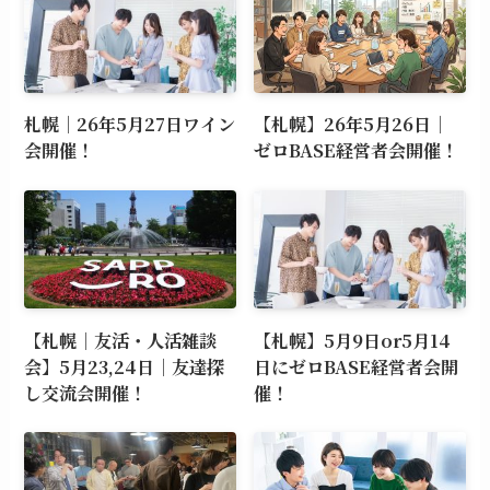
札幌｜26年5月27日ワイン
【札幌】26年5月26日｜
会開催！
ゼロBASE経営者会開催！
【札幌｜友活・人活雑談
【札幌】5月9日or5月14
会】5月23,24日｜友達探
日にゼロBASE経営者会開
し交流会開催！
催！