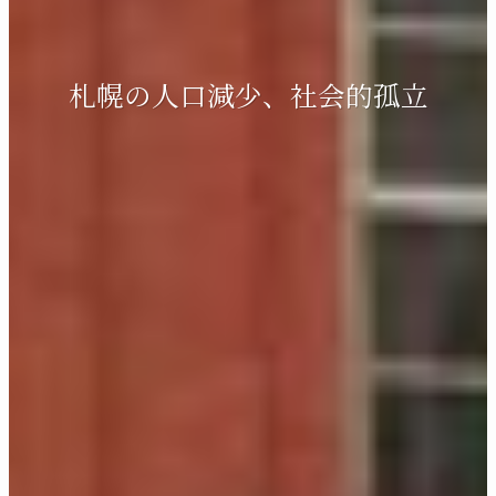
札幌の人口減少、社会的孤立
一つずつ解決していきます
人との繋がりを深め