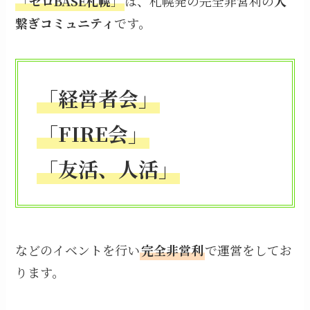
「
ゼロBASE札幌
」
は、札幌発の完全非営利の
人
繋ぎコミュニティ
です。
「経営者会」
「FIRE会」
「友活、人活」
などのイベントを行い
完全非営利
で運営をしてお
ります。