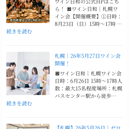
ワイン日和の公式HPはこち
ら！ 🔲ワイン日和｜札幌ワ
イン会【開催概要】①日時：
8月23日（日）15時～17時 …
:
続きを読む
【札
幌】
8
札幌｜26年5月27日ワイン会
月
開催！
企
🔲ワイン日和｜札幌ワイン会
画
日時：6月26日 15時～17時人
札
数：最大15名程度場所：札幌
幌
バスセンター駅から徒歩…
ワ
:
続きを読む
イ
札
ン
幌
会
｜
【札幌】26年5月26日｜ゼロ
開