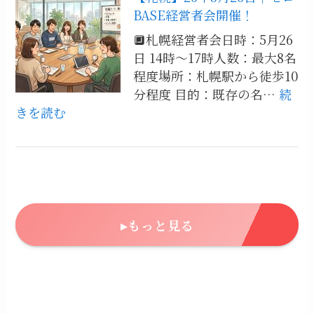
26
BASE経営者会開催！
催
年
決
🔲札幌経営者会日時：5月26
5
定！！！
日 14時～17時人数：最大8名
月
程度場所：札幌駅から徒歩10
27
分程度 目的：既存の名…
続
日
:
きを読む
ワ
【札
イ
幌】
ン
26
会
年
開
5
催！
月
▸もっと見る
26
日
｜
ゼ
ロ